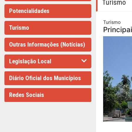
Turismo
Potencialidades
Turismo
Turismo
Principa
Outras Informações (Notícias)
Legislação Local
Diário Oficial dos Municípios
Redes Sociais