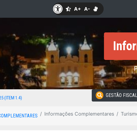
A+
A-
Info
GESTÃO FISCA
25 (ITEM 1.4)
Informações Complementares
Turism
COMPLEMENTARES